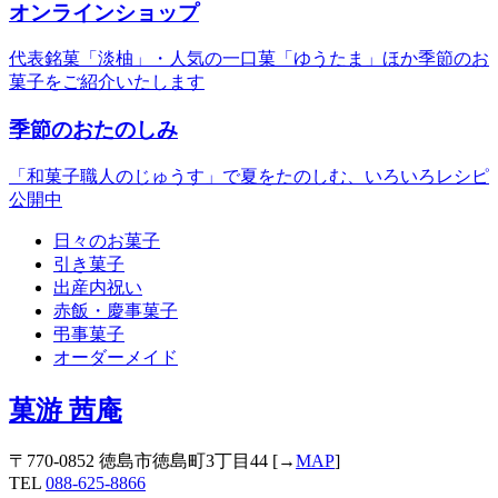
オンラインショップ
代表銘菓「淡柚」・人気の一口菓「ゆうたま」ほか季節のお
菓子をご紹介いたします
季節のおたのしみ
「和菓子職人のじゅうす」で夏をたのしむ、いろいろレシピ
公開中
日々のお菓子
引き菓子
出産内祝い
赤飯・慶事菓子
弔事菓子
オーダーメイド
菓游 茜庵
〒770-0852 徳島市徳島町3丁目44 [→
MAP
]
TEL
088-625-8866