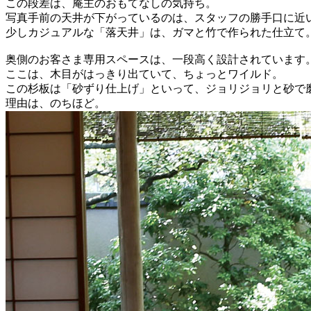
この段差は、庵主のおもてなしの気持ち。
写真手前の天井が下がっているのは、スタッフの勝手口に近
少しカジュアルな「落天井」は、ガマと竹で作られた仕立て
奥側のお客さま専用スペースは、一段高く設計されています
ここは、木目がはっきり出ていて、ちょっとワイルド。
この杉板は「砂ずり仕上げ」といって、ジョリジョリと砂で
理由は、のちほど。