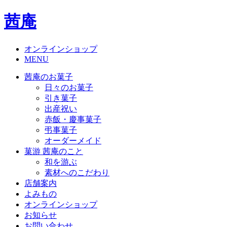
茜庵
オンラインショップ
MENU
茜庵のお菓子
日々のお菓子
引き菓子
出産祝い
赤飯・慶事菓子
弔事菓子
オーダーメイド
菓游 茜庵のこと
和を游ぶ
素材へのこだわり
店舗案内
よみもの
オンラインショップ
お知らせ
お問い合わせ