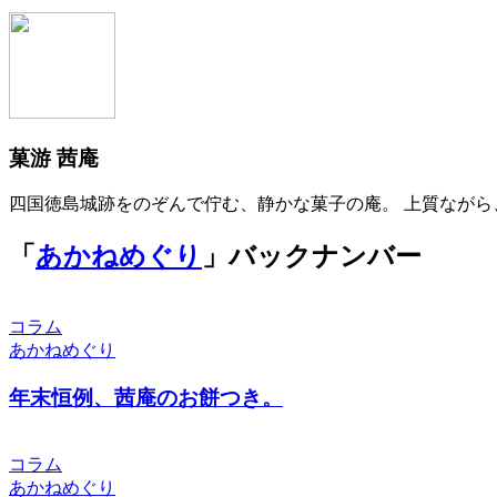
菓游 茜庵
四国徳島城跡をのぞんで佇む、静かな菓子の庵。 上質ながら
「
あかねめぐり
」バックナンバー
コラム
あかねめぐり
年末恒例、茜庵のお餅つき。
コラム
あかねめぐり