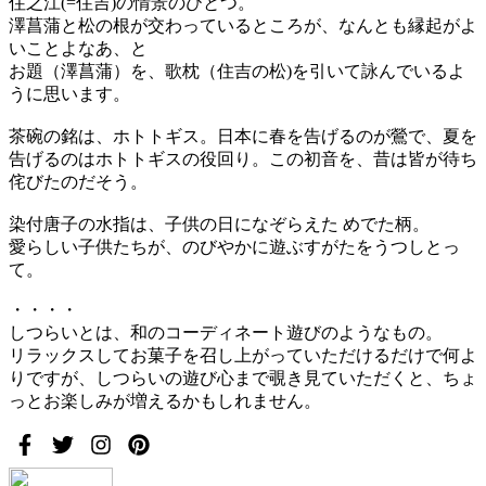
住之江(=住吉)の情景のひとつ。
澤菖蒲と松の根が交わっているところが、なんとも縁起がよ
いことよなあ、と
お題（澤菖蒲）を、歌枕（住吉の松)を引いて詠んでいるよ
うに思います。
茶碗の銘は、ホトトギス。日本に春を告げるのが鶯で、夏を
告げるのはホトトギスの役回り。この初音を、昔は皆が待ち
侘びたのだそう。
染付唐子の水指は、子供の日になぞらえた めでた柄。
愛らしい子供たちが、のびやかに遊ぶすがたをうつしとっ
て。
・・・・
しつらいとは、和のコーディネート遊びのようなもの。
リラックスしてお菓子を召し上がっていただけるだけで何よ
りですが、しつらいの遊び心まで覗き見ていただくと、ちょ
っとお楽しみが増えるかもしれません。