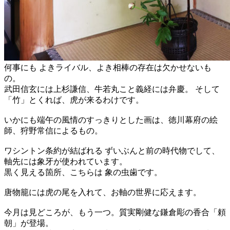
何事にも よきライバル、よき相棒の存在は欠かせないも
の。
武田信玄には上杉謙信、牛若丸こと義経には弁慶。 そして
「竹」とくれば、虎が来るわけです。
いかにも端午の風情のすっきりとした画は、徳川幕府の絵
師、狩野常信によるもの。
ワシントン条約が結ばれる ずいぶんと前の時代物でして、
軸先には象牙が使われています。
黒く見える箇所、こちらは 象の虫歯です。
唐物籠には虎の尾を入れて、お軸の世界に応えます。
今月は見どころが、もう一つ。質実剛健な鎌倉彫の香合「頼
朝」が登場。