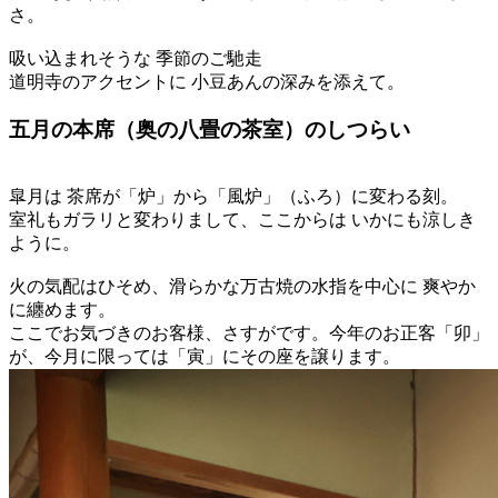
さ。
吸い込まれそうな 季節のご馳走
道明寺のアクセントに 小豆あんの深みを添えて。
五月の本席（奥の八畳の茶室）のしつらい
皐月は 茶席が「炉」から「風炉」（ふろ）に変わる刻。
室礼もガラリと変わりまして、ここからは いかにも涼しき
ように。
火の気配はひそめ、滑らかな万古焼の水指を中心に 爽やか
に纏めます。
ここでお気づきのお客様、さすがです。今年のお正客「卯」
が、今月に限っては「寅」にその座を譲ります。