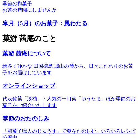
季節の和菓子
お茶の時間にしませんか
皐月（5月）のお菓子：風わたる
菓游 茜庵のこと
菓游 茜庵について
緑多く静かな 四国徳島 城山の麓から、日々こだわりのお菓
子をお届けしています
オンラインショップ
代表銘菓「淡柚」・人気の一口菓「ゆうたま」ほか季節のお
菓子をご紹介いたします
季節のおたのしみ
「和菓子職人のじゅうす」で夏をたのしむ、いろいろレシピ
公開中