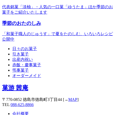
代表銘菓「淡柚」・人気の一口菓「ゆうたま」ほか季節のお
菓子をご紹介いたします
季節のおたのしみ
「和菓子職人のじゅうす」で夏をたのしむ、いろいろレシピ
公開中
日々のお菓子
引き菓子
出産内祝い
赤飯・慶事菓子
弔事菓子
オーダーメイド
菓游 茜庵
〒770-0852 徳島市徳島町3丁目44 [→
MAP
]
TEL
088-625-8866
会社概要