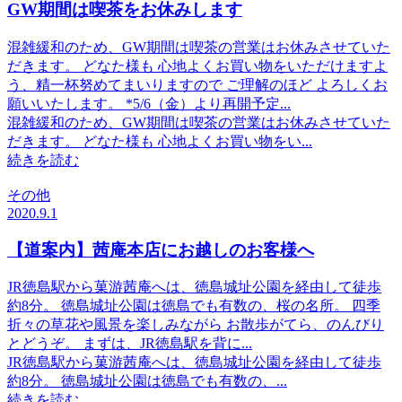
GW期間は喫茶をお休みします
混雑緩和のため、GW期間は喫茶の営業はお休みさせていた
だきます。 どなた様も 心地よくお買い物をいただけますよ
う、精一杯努めてまいりますので ご理解のほど よろしくお
願いいたします。 *5/6（金）より再開予定...
混雑緩和のため、GW期間は喫茶の営業はお休みさせていた
だきます。 どなた様も 心地よくお買い物をい...
続きを読む
その他
2020.9.1
【道案内】茜庵本店にお越しのお客様へ
JR徳島駅から菓游茜庵へは、徳島城址公園を経由して徒歩
約8分。 徳島城址公園は徳島でも有数の、桜の名所。 四季
折々の草花や風景を楽しみながら お散歩がてら、のんびり
とどうぞ。 まずは、JR徳島駅を背に...
JR徳島駅から菓游茜庵へは、徳島城址公園を経由して徒歩
約8分。 徳島城址公園は徳島でも有数の、...
続きを読む