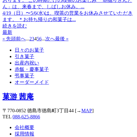
おります。 この時期だけの喫茶のお楽しみ 「朝掘りきんと
ん」は、来春まで、しばしお休み。...
4/19（日）〜5/6(水)は、喫茶の営業をお休みさせていただき
ます。 ＊お持ち帰りの和菓子は...
続きを読む
最新
« 先頭
前へ
...
2
3
4
5
6
...
次へ
最後 »
日々のお菓子
引き菓子
出産内祝い
赤飯・慶事菓子
弔事菓子
オーダーメイド
菓游 茜庵
〒770-0852 徳島市徳島町3丁目44 [→
MAP
]
TEL
088-625-8866
会社概要
採用情報