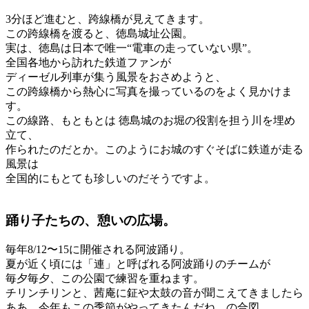
3分ほど進むと、跨線橋が見えてきます。
この跨線橋を渡ると、徳島城址公園。
実は、徳島は日本で唯一“電車の走っていない県”。
全国各地から訪れた鉄道ファンが
ディーゼル列車が集う風景をおさめようと、
この跨線橋から熱心に写真を撮っているのをよく見かけま
す。
この線路、もともとは 徳島城のお堀の役割を担う川を埋め
立て、
作られたのだとか。このようにお城のすぐそばに鉄道が走る
風景は
全国的にもとても珍しいのだそうですよ。
踊り子たちの、憩いの広場。
毎年8/12〜15に開催される阿波踊り。
夏が近く頃には「連」と呼ばれる阿波踊りのチームが
毎夕毎夕、この公園で練習を重ねます。
チリンチリンと、茜庵に鉦や太鼓の音が聞こえてきましたら
ああ、今年もこの季節がやってきたんだね、の合図。