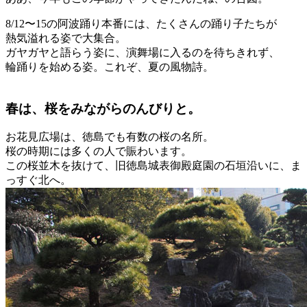
8/12〜15の阿波踊り本番には、たくさんの踊り子たちが
熱気溢れる姿で大集合。
ガヤガヤと語らう姿に、演舞場に入るのを待ちきれず、
輪踊りを始める姿。これぞ、夏の風物詩。
春は、桜をみながらのんびりと。
お花見広場は、徳島でも有数の桜の名所。
桜の時期には多くの人で賑わいます。
この桜並木を抜けて、旧徳島城表御殿庭園の石垣沿いに、ま
っすぐ北へ。