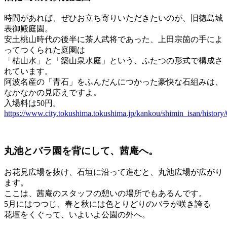
時間があれば、ぜひお立ち寄りいただきたいのが、旧徳島城
表御殿庭園。
安土桃山時代の後半に茶人武将であった、上田宗箇の手によ
ってつくられた庭園は
「枯山水」と「築山泉水庭」という、ふたつの形式で構成さ
れています。
阿波名産の「青石」をふんだんにつかった豪快な石組みは、
なかなかの見応えですよ。
入場料は50円。
https://www.city.tokushima.tokushima.jp/kankou/shimin_isan/history
丸池とバラ園を背にして、茜庵へ。
お花見広場を抜け、石垣に沿って進むと、丸池広場が広がり
ます。
ここは、茜庵のスタッフの憩いの場所でもあるんです。
5月にはつつじ、春と秋には色とりどりのバラが咲き誇る
花壇をくぐって、いよいよ公園の外へ。