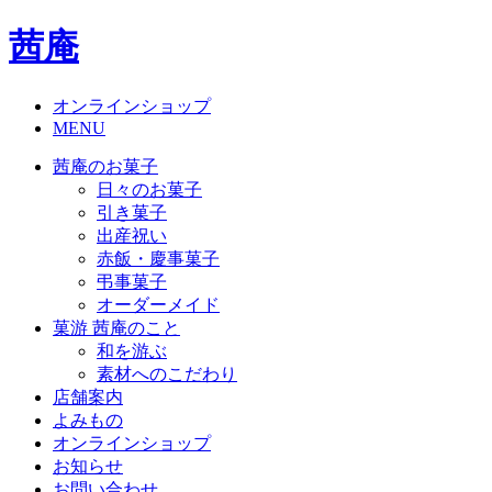
茜庵
オンラインショップ
MENU
茜庵のお菓子
日々のお菓子
引き菓子
出産祝い
赤飯・慶事菓子
弔事菓子
オーダーメイド
菓游 茜庵のこと
和を游ぶ
素材へのこだわり
店舗案内
よみもの
オンラインショップ
お知らせ
お問い合わせ