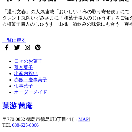
「週刊文春」の人気連載「おいしい！私の取り寄せ便」にて
タレント丸岡いずみさまに「和菓子職人のじゅうす」をご紹
◎和菓子職人のじゅうす：山桃 酒飲みの味覚にも合う 爽
一覧に戻る
日々のお菓子
引き菓子
出産内祝い
赤飯・慶事菓子
弔事菓子
オーダーメイド
菓游 茜庵
〒770-0852 徳島市徳島町3丁目44 [→
MAP
]
TEL
088-625-8866